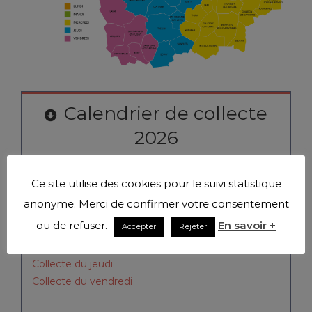
Calendrier de collecte
2026
Collecte du lundi
Ce site utilise des cookies pour le suivi statistique
Collecte du mardi
anonyme. Merci de confirmer votre consentement
Collecte du mercredi
ou de refuser.
En savoir +
Accepter
Rejeter
Collecte du mercredi
(Charentenay, Coulangeron,
Migé et Val-de-Mercy)
Collecte du jeudi
Collecte du vendredi