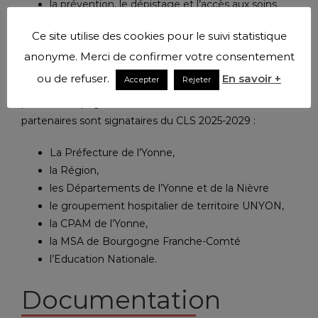
la prévention, le dépistage et l’accès aux soins
la Santé Environnement
Ce site utilise des cookies pour le suivi statistique
D’une durée de cinq ans, le CLS fera régulièrement
anonyme. Merci de confirmer votre consentement
l’objet d’un suivi et d’une évaluation. Il permettra à la
ou de refuser.
En savoir +
Accepter
Rejeter
collectivité de développer une dynamique de santé
pour accompagner les mutations à venir. Huit
partenaires sont signataires du CLS 2025-2029 :
La Préfecture de l’Yonne,
la Région,
les Départements de l’Yonne et de la Nièvre
le groupement hospitalier de territoire UNYON,
la CPAM de l’Yonne,
la MSA de Bourgogne Franche-Comté
l’Education Nationale.
Documentation