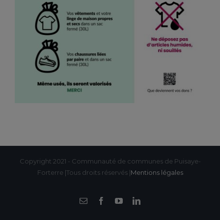
Copyright 2021 - Communauté de communes de Puisaye-
Forterre |Tous droits réservés |
Mentions légales
Email
Facebook
YouTube
LinkedIn